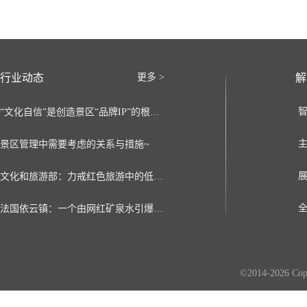
活
主
容
行业动态
更多 >
解
“文化自信”是创造景区“品牌IP”的根基~
景区管理中需要考虑的关系与措施~
文化和旅游部：力戒红色旅游中的低俗、庸俗、恶俗现象
法国依云镇：一个由网红矿泉水引爆的康养小镇。
©2014-2026