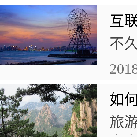
互联
不
朋
2018
朋
如
新变
殿”
旅