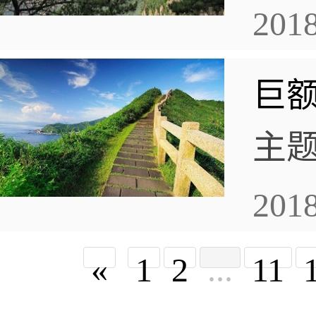
日点
丰
2018
的
公
巨
收集
每
主
分
观
2018
走
«
1
2
...
11
折
它