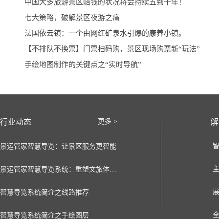
中国大多旅游景区赔钱的状况将会持续五到十年！
七大策略，破解景区夜游之痛
法国依云镇：一个由网红矿泉水引爆的康养小镇。
【不排队不换票】门票扫码购，景区现场购票新“玩法”
手绘地图制作的关键点之“实时导航”
行业动态
更多 >
解
景运管家智慧导览：让景区服务更智能
景运管家智慧导览系统：重塑文旅体验的数字化新引擎
智慧导览系统简介之线路推荐
智慧导览系统简介之手绘图层