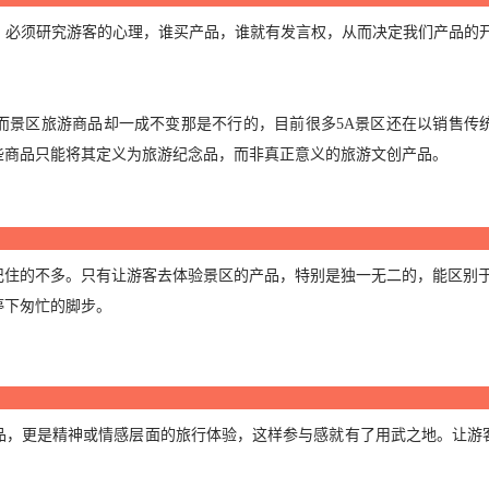
，必须研究游客的心理，谁买产品，谁就有发言权，从而决定我们产品的开
而景区旅游商品却一成不变那是不行的，目前很多5A景区还在以销售传
些商品只能将其定义为旅游纪念品，而非真正意义的旅游文创产品。
记住的不多。只有让游客去体验景区的产品，特别是独一无二的，能区别
停下匆忙的脚步。
品，更是精神或情感层面的旅行体验，这样参与感就有了用武之地。让游