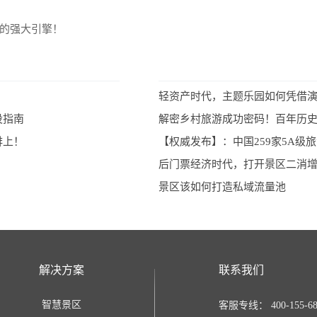
区的强大引擎！
轻资产时代，主题乐园如何凭借
设指南
解密乡村旅游成功密码！百年历
排上！
【权威发布】：中国259家5A级
后门票经济时代，打开景区二消
景区该如何打造私域流量池
解决方案
联系我们
智慧景区
客服专线： 400-155-68