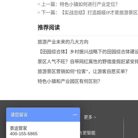
< 上一篇：特色小镇如何进行产业定位？
> 下一篇：【实战总结】打造超级IP才是旅游景
推荐阅读
旅游产业未来的几大方向
【田园综合体】乡村振兴战略下的田园综合体建
景区人气不旺？自带网红属性的野宿度假赶紧安
旅游景区营销如何“拉客”，让游客自愿买单？
特色小镇和产业园区有何区别？
请您留言
行业动态
更多 >
景运管家
景运管家智慧导览：让景区服务更智能
400-155-6865